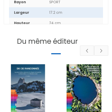
Rayon
SPORT
Largeur
17.2 cm
Hauteur
24 cm
Epaisseur
1.4 cm
Du même éditeur
Poids
53.1 g
Nombre de
208
pages
DESCRIPTIF