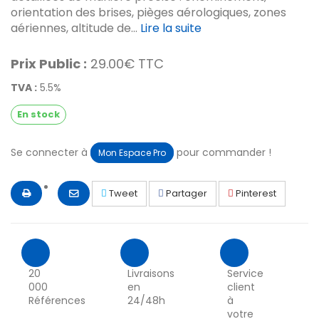
orientation des brises, pièges aérologiques, zones
aériennes, altitude de...
Lire la suite
Prix Public :
29.00€ TTC
TVA :
5.5%
En stock
Se connecter à
pour commander !
Mon Espace Pro
Tweet
Partager
Pinterest
20
Livraisons
Service
000
en
client
Références
24/48h
à
votre