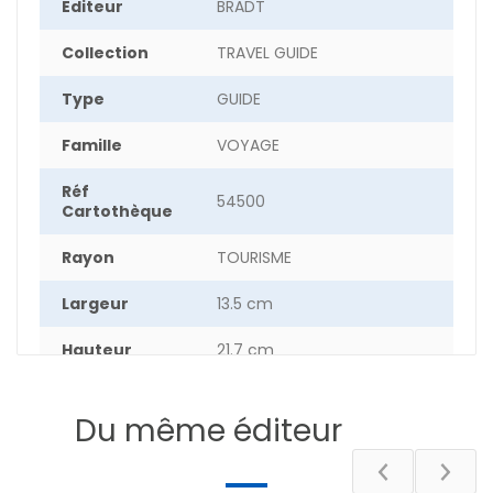
Editeur
BRADT
Collection
TRAVEL GUIDE
Type
GUIDE
Famille
VOYAGE
Réf
54500
Cartothèque
Rayon
TOURISME
Largeur
13.5 cm
Hauteur
21.7 cm
Epaisseur
1.7 cm
Du même éditeur
Poids
40 g
Pays
MALTE