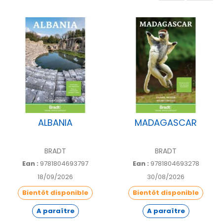
Auteur
JULIET RIX
Nombre de
350
pages
ALBANIA
MADAGASCAR
BRADT
BRADT
Ean :
9781804693797
Ean :
9781804693278
18/09/2026
30/08/2026
Bientôt disponible
Bientôt disponible
A paraître
A paraître