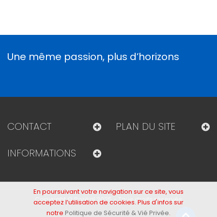
Une même passion, plus d’horizons
CONTACT
PLAN DU SITE
INFORMATIONS
En poursuivant votre navigation sur ce site, vous
Copyright © Boréal 2025 - Tous droits réservés
acceptez l’utilisation de cookies. Plus d'infos sur
notre
Politique de Sécurité & Vié Privée
.