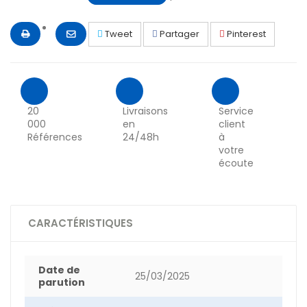
Tweet
Partager
Pinterest
20
Livraisons
Service
000
en
client
Références
24/48h
à
votre
écoute
CARACTÉRISTIQUES
Date de
25/03/2025
parution