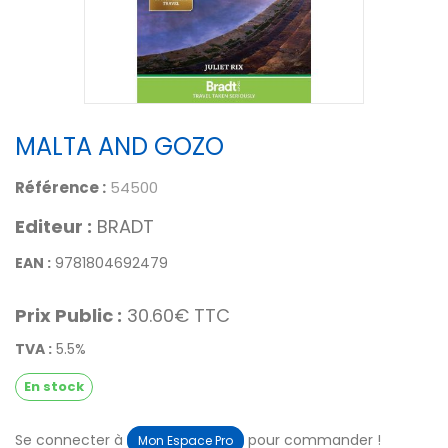
MALTA AND GOZO
Référence :
54500
Editeur :
BRADT
EAN :
9781804692479
Prix Public :
30.60€ TTC
TVA :
5.5%
En stock
Se connecter à
pour commander !
Mon Espace Pro