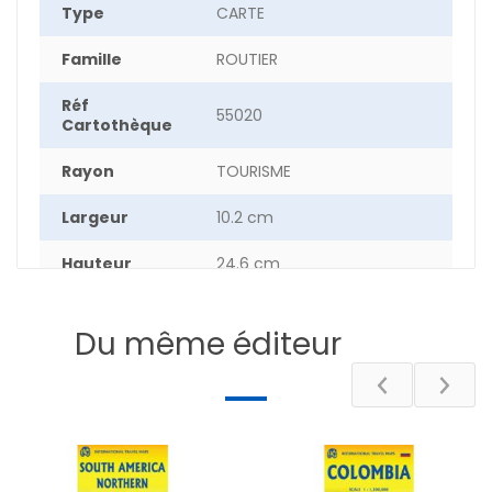
Type
CARTE
Famille
ROUTIER
Réf
55020
Cartothèque
Rayon
TOURISME
Largeur
10.2 cm
Hauteur
24.6 cm
Epaisseur
0.40 cm
Du même éditeur
Poids
5.6 g
Pays
ALBANIE