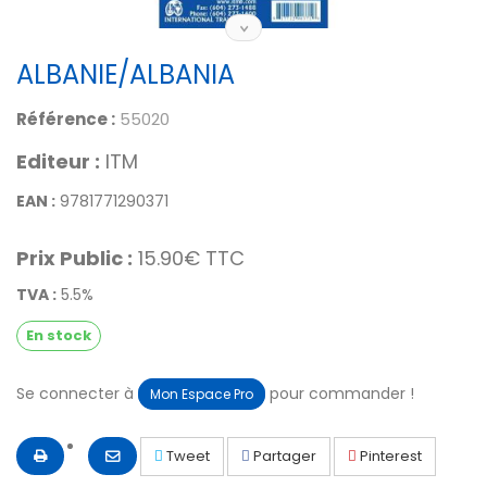
ALBANIE/ALBANIA
Référence :
55020
Editeur :
ITM
EAN :
9781771290371
Prix Public :
15.90€ TTC
TVA :
5.5%
En stock
Se connecter à
pour commander !
Mon Espace Pro
Tweet
Partager
Pinterest