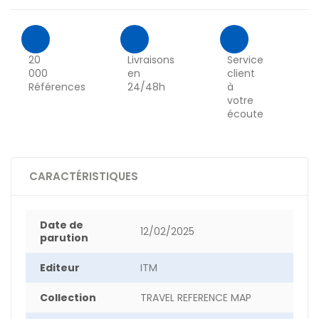
20
Livraisons
Service
000
en
client
Références
24/48h
à
votre
écoute
CARACTÉRISTIQUES
Date de
12/02/2025
parution
Editeur
ITM
Collection
TRAVEL REFERENCE MAP