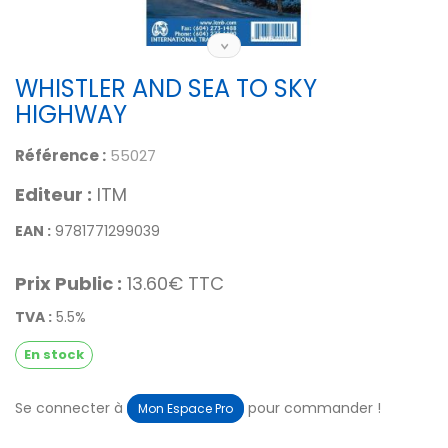
WHISTLER AND SEA TO SKY
HIGHWAY
Référence :
55027
Editeur :
ITM
EAN :
9781771299039
Prix Public :
13.60€ TTC
TVA :
5.5%
En stock
Se connecter à
pour commander !
Mon Espace Pro