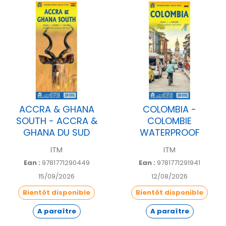
Nombre de
50
pages
ACCRA & GHANA
COLOMBIA -
SOUTH - ACCRA &
COLOMBIE
GHANA DU SUD
WATERPROOF
ITM
ITM
Ean :
9781771290449
Ean :
9781771291941
15/09/2026
12/08/2026
Bientôt disponible
Bientôt disponible
A paraître
A paraître