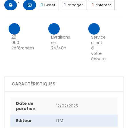
Tweet
Partager
Pinterest
20
Livraisons
Service
000
en
client
Références
24/48h
à
votre
écoute
CARACTÉRISTIQUES
Date de
12/02/2025
parution
Editeur
ITM