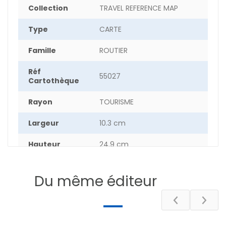
Collection
TRAVEL REFERENCE MAP
Type
CARTE
Famille
ROUTIER
Réf
55027
Cartothèque
Rayon
TOURISME
Largeur
10.3 cm
Hauteur
24.9 cm
Epaisseur
0.50 cm
Du même éditeur
Poids
5.4 g
Pays
AUSTRALIE