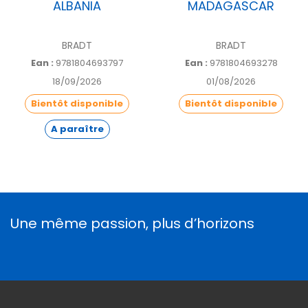
ALBANIA
MADAGASCAR
BRADT
BRADT
Ean :
9781804693797
Ean :
9781804693278
18/09/2026
01/08/2026
Bientôt disponible
Bientôt disponible
A paraître
Une même passion, plus d’horizons