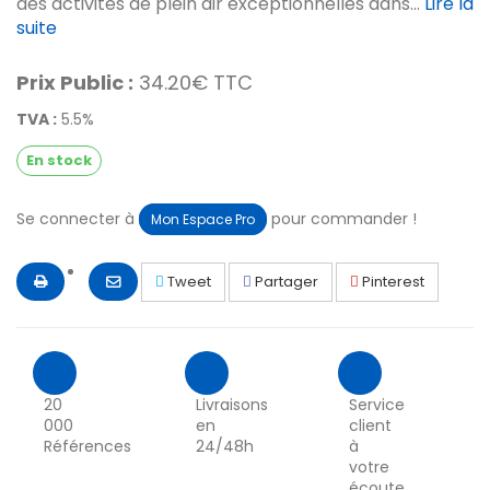
des activités de plein air exceptionnelles dans...
Lire la
suite
Prix Public :
34.20€ TTC
TVA :
5.5%
En stock
Se connecter à
pour commander !
Mon Espace Pro
Tweet
Partager
Pinterest
20
Livraisons
Service
000
en
client
Références
24/48h
à
votre
écoute