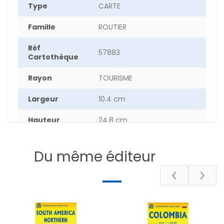
Type
CARTE
Famille
ROUTIER
Réf
57883
Cartothèque
Rayon
TOURISME
Largeur
10.4 cm
Hauteur
24.8 cm
Epaisseur
0.50 cm
Du même éditeur
Poids
10.9 g