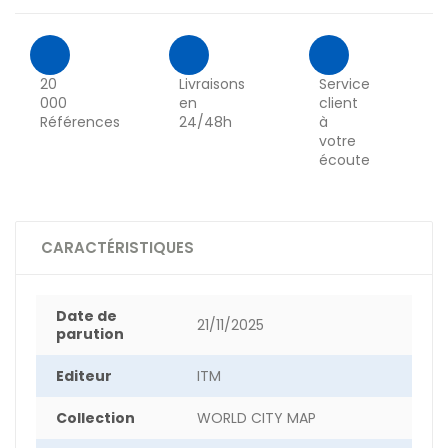
20
Livraisons
Service
000
en
client
Références
24/48h
à
votre
écoute
CARACTÉRISTIQUES
Date de
21/11/2025
parution
Editeur
ITM
Collection
WORLD CITY MAP