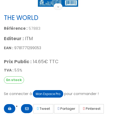
THE WORLD
Référence :
57883
Editeur :
ITM
EAN :
9781771299053
Prix Public :
14.65€ TTC
TVA :
5.5%
En stock
Se connecter à
pour commander !
Mon Espace Pro
Tweet
Partager
Pinterest