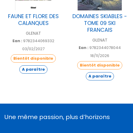
FAUNE ET FLORE DES
DOMAINES SKIABLES -
CALANQUES
TOME 09 SKI
FRANCAIS
GLENAT
GLENAT
Ean :
9782344069332
Ean :
9782344078044
03/02/2027
18/11/2026
Bientôt disponible
Bientôt disponible
A paraître
A paraître
Une même passion, plus d’horizons