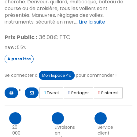
cherche. Dériveur, quillard, multicoque, bateau de
course ou de croisière, tous les voiliers sont
présentés. Manuvres, réglages des voiles,
instruments, sécurité en mer,...
Lire la suite
Prix Public :
36.00€ TTC
TVA :
5.5%
A paraître
Se connecter à
pour commander !
Mon Espace Pro
Tweet
Partager
Pinterest
20
Livraisons
Service
000
en
client