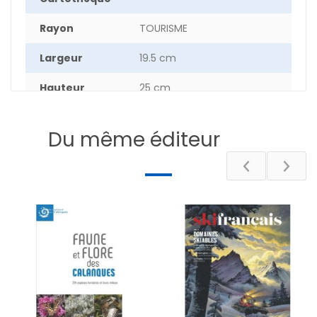
Rayon
TOURISME
Largeur
19.5 cm
Hauteur
25 cm
Nombre de
400
pages
Du même éditeur
DESCRIPTIF