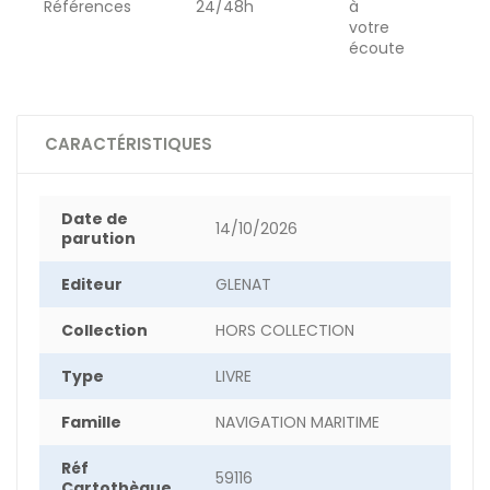
Références
24/48h
à
votre
écoute
CARACTÉRISTIQUES
Date de
14/10/2026
parution
Editeur
GLENAT
Collection
HORS COLLECTION
Type
LIVRE
Famille
NAVIGATION MARITIME
Réf
59116
Cartothèque