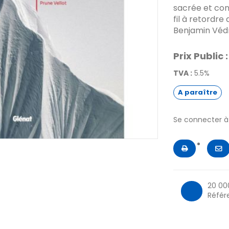
sacrée et con
fil à retordre
Benjamin Védri
Prix Public :
TVA :
5.5%
A paraître
Se connecter 
20 00
Référ