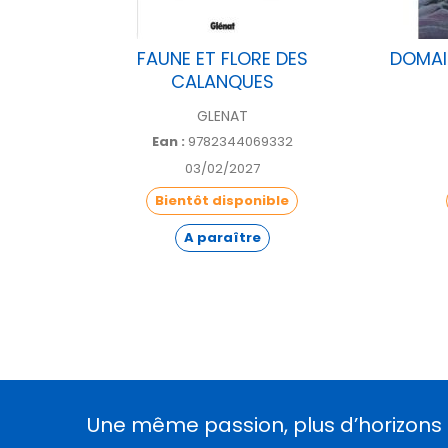
E
FAUNE ET FLORE DES
DOMAI
CALANQUES
GLENAT
Ean :
9782344069332
03/02/2027
Bientôt disponible
A paraître
Une même passion, plus d’horizons