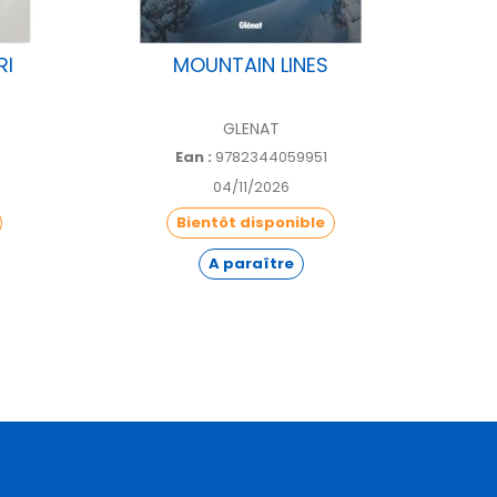
RI
MOUNTAIN LINES
EXPO !
GLENAT
Ean :
9782344059951
04/11/2026
Bientôt disponible
A paraître