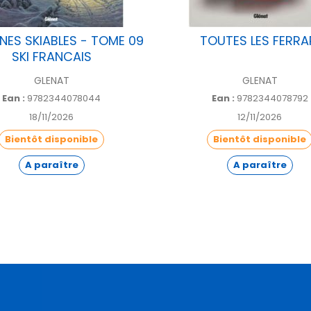
NES SKIABLES - TOME 09
TOUTES LES FERRA
SKI FRANCAIS
GLENAT
GLENAT
Ean :
9782344078044
Ean :
9782344078792
18/11/2026
12/11/2026
Bientôt disponible
Bientôt disponible
A paraître
A paraître