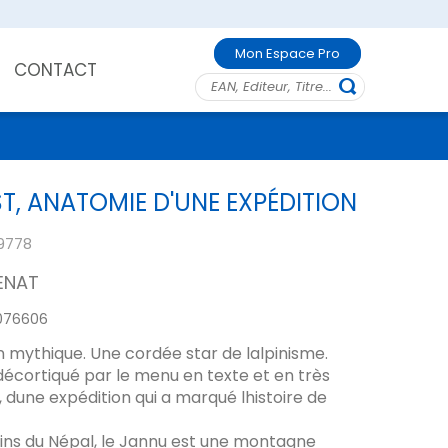
Mon Espace Pro
CONTACT
T, ANATOMIE D'UNE EXPÉDITION
9778
ENAT
076606
 mythique. Une cordée star de lalpinisme.
, décortiqué par le menu en texte et en très
 dune expédition qui a marqué lhistoire de
fins du Népal, le Jannu est une montagne