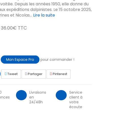
voitée. Depuis les années 1950, elle donne du
 aux expéditions dalpinistes. Le 15 octobre 2025,
nes et Nicolas...
Lire la suite
36.00€ TTC
à
Mon Espace Pro
pour commander !
Tweet
Partager
Pinterest
0
Livraisons
Service
ences
en
client à
24/48h
votre
écoute