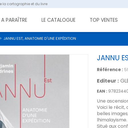
 la cartographie et du livre
A PARAÎTRE
LE CATALOGUE
TOP VENTES
>
JANNU EST, ANATOMIE D'UNE EXPÉDITION
JANNU ES
Référence :
5
Editeur :
GL
EAN :
9782344
Une ascension
Voici le récit
belles images,
lhimalayisme.
Situé aux con