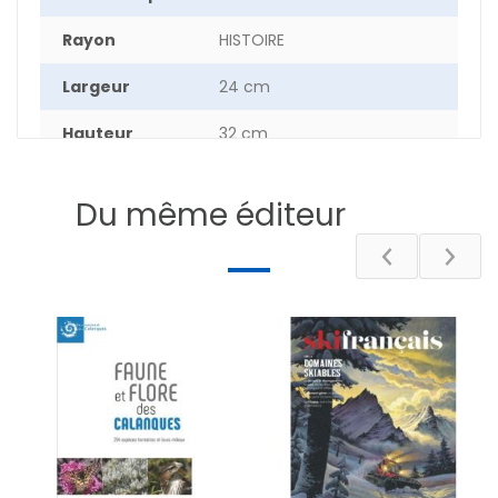
Rayon
HISTOIRE
Largeur
24 cm
Hauteur
32 cm
Nombre de
224
pages
Du même éditeur
DESCRIPTIF