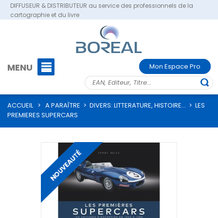
DIFFUSEUR & DISTRIBUTEUR au service des professionnels de la
cartographie et du livre
MENU
Mon Espace Pro
ACCUEIL
>
A PARAÎTRE
>
DIVERS: LITTERATURE, HISTOIRE...
>
LES
PREMIERES SUPERCARS