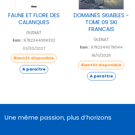
FAUNE ET FLORE DES
DOMAINES SKIABLES -
CALANQUES
TOME 09 SKI
FRANCAIS
GLENAT
GLENAT
Ean :
9782344069332
Ean :
9782344078044
03/02/2027
18/11/2026
Bientôt disponible
Bientôt disponible
A paraître
A paraître
Une même passion, plus d’horizons