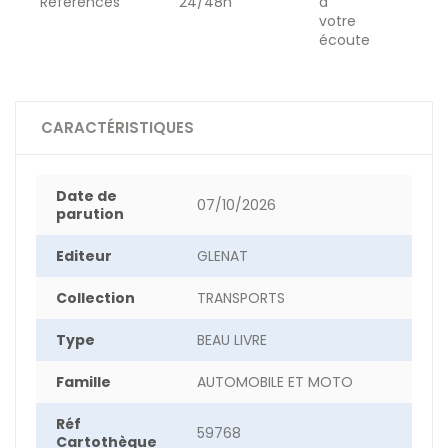
Références
24/48h
à
votre
écoute
CARACTÉRISTIQUES
Date de
07/10/2026
parution
Editeur
GLENAT
Collection
TRANSPORTS
Type
BEAU LIVRE
Famille
AUTOMOBILE ET MOTO
Réf
59768
Cartothèque