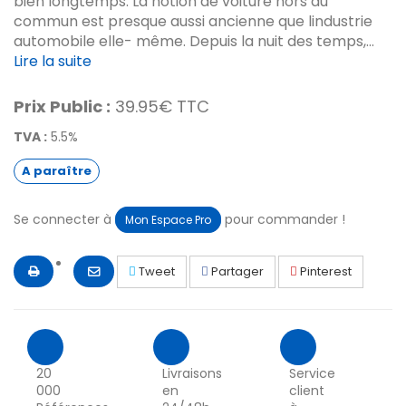
bien longtemps. La notion de voiture hors du
commun est presque aussi ancienne que lindustrie
automobile elle- même. Depuis la nuit des temps,...
Lire la suite
Prix Public :
39.95€ TTC
TVA :
5.5%
A paraître
Se connecter à
pour commander !
Mon Espace Pro
Tweet
Partager
Pinterest
20
Livraisons
Service
000
en
client