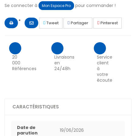
Se connecter à
pour commander !
Mon Espace Pro
Tweet
Partager
Pinterest
20
Livraisons
Service
000
en
client
Références
24/48h
à
votre
écoute
CARACTÉRISTIQUES
Date de
19/06/2026
parution