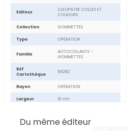
CLEOPATRE COLLES ET
Editeur
COULEURS
Collection
GOMMETTES
Type
OPERATION
AUTOCOLLANTS -
Famille
GOMMETTES
Réf
59282
Cartothèque
Rayon
OPERATION
Largeur
10 cm
Hauteur
22.5 cm
Du même éditeur
Epaisseur
0.30 cm