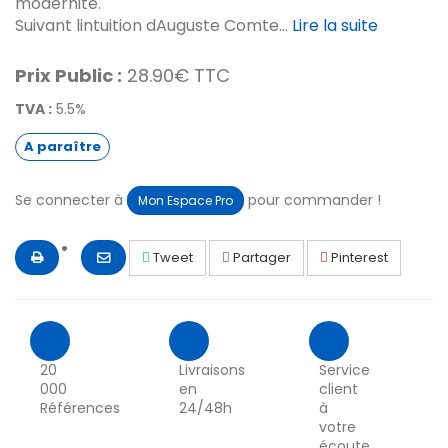
modernité.
Suivant lintuition dAuguste Comte...
Lire la suite
Prix Public :
28.90€ TTC
TVA :
5.5%
A paraître
Se connecter à
pour commander !
Mon Espace Pro
Tweet
Partager
Pinterest
20
Livraisons
Service
000
en
client
Références
24/48h
à
votre
écoute