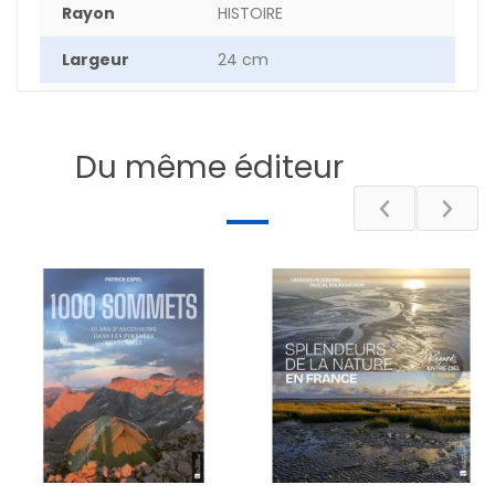
Rayon
HISTOIRE
Largeur
24 cm
Hauteur
26 cm
Nombre de
Du même éditeur
192
pages
DESCRIPTIF