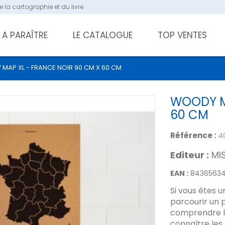
 la cartographie et du livre
A PARAÎTRE
LE CATALOGUE
TOP VENTES
MAP XL - FRANCE NOIR 90 CM X 60 CM
WOODY M
60 CM
Référence :
4
Editeur :
MI
EAN :
84365634
Si vous êtes 
parcourir un 
comprendre l
connaître les 