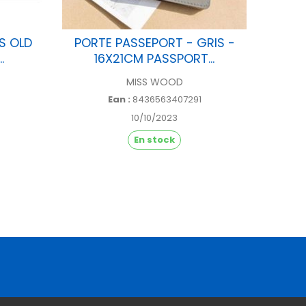
S OLD
PORTE PASSEPORT - GRIS -
PORT
.
16X21CM PASSPORT...
1
MISS WOOD
Ean :
8436563407291
10/10/2023
En stock