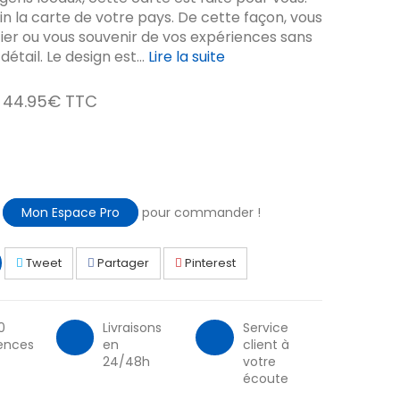
in la carte de votre pays. De cette façon, vous
fier ou vous souvenir de vos expériences sans
étail. Le design est...
Lire la suite
44.95€ TTC
à
Mon Espace Pro
pour commander !
Tweet
Partager
Pinterest
0
Livraisons
Service
ences
en
client à
24/48h
votre
écoute