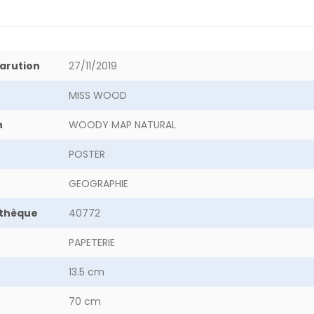
arution
27/11/2019
MISS WOOD
n
WOODY MAP NATURAL
POSTER
GEOGRAPHIE
othèque
40772
PAPETERIE
13.5 cm
70 cm