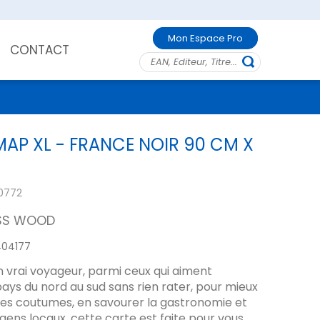
Mon Espace Pro
CONTACT
AP XL - FRANCE NOIR 90 CM X
0772
SS WOOD
04177
un vrai voyageur, parmi ceux qui aiment
pays du nord au sud sans rien rater, pour mieux
es coutumes, en savourer la gastronomie et
gens locaux, cette carte est faite pour vous.