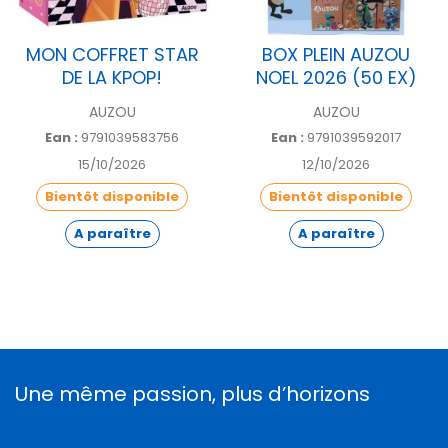
MON COFFRET STAR
BOX PLEIN AUZOU
DE LA KPOP!
NOEL 2026 (50 EX)
AUZOU
AUZOU
Ean :
9791039583756
Ean :
9791039592017
15/10/2026
12/10/2026
Bientôt disponible
Bientôt disponible
A paraître
A paraître
Une même passion, plus d’horizons