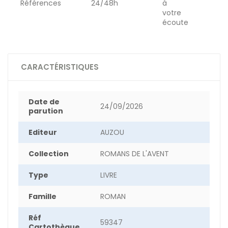
Références
24/48h
à
votre
écoute
CARACTÉRISTIQUES
Date de
24/09/2026
parution
Editeur
AUZOU
Collection
ROMANS DE L'AVENT
Type
LIVRE
Famille
ROMAN
Réf
59347
Cartothèque