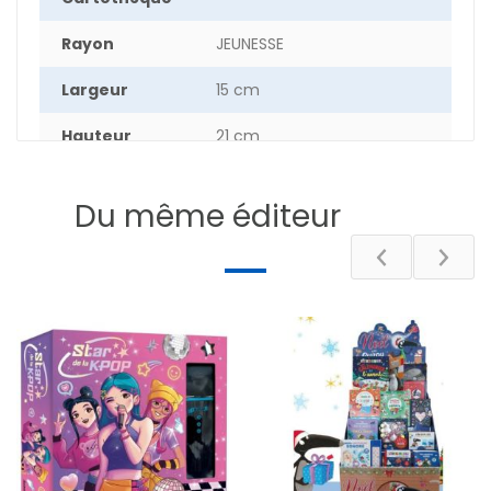
Rayon
JEUNESSE
Largeur
15 cm
Hauteur
21 cm
Nombre de
388
pages
Du même éditeur
DESCRIPTIF