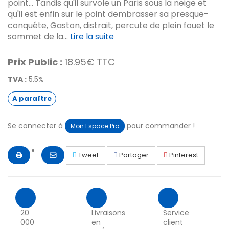
point... Tandis qu'il survole un Paris sous la neige et
qu'il est enfin sur le point dembrasser sa presque-
conquéte, Gaston, distrait, percute de plein fouet le
sommet de la...
Lire la suite
Prix Public :
18.95€ TTC
TVA :
5.5%
A paraître
Se connecter à
pour commander !
Mon Espace Pro
Tweet
Partager
Pinterest
20
Livraisons
Service
000
en
client