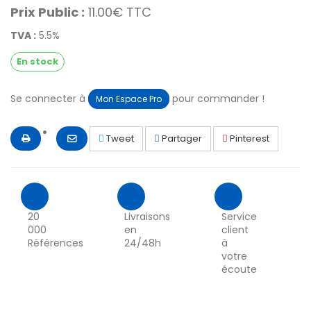
Prix Public :
11.00€ TTC
TVA :
5.5%
En stock
Se connecter à
pour commander !
Mon Espace Pro
Tweet
Partager
Pinterest
20
Livraisons
Service
000
en
client
Références
24/48h
à
votre
écoute