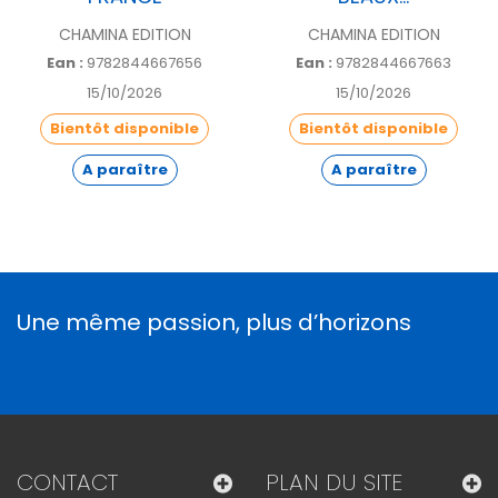
CHAMINA EDITION
CHAMINA EDITION
Ean :
9782844667656
Ean :
9782844667663
15/10/2026
15/10/2026
Bientôt disponible
Bientôt disponible
A paraître
A paraître
Une même passion, plus d’horizons
CONTACT
PLAN DU SITE