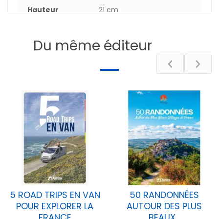
Hauteur
21 cm
Epaisseur
0.50 cm
Du même éditeur
Poids
10.2 g
Pays
FRANCE
Auteur
HERVÉ MILON
Nombre de
48
pages
Département
[09] Ariège
DESCRIPTIF
5 ROAD TRIPS EN VAN
50 RANDONNÉES
POUR EXPLORER LA
AUTOUR DES PLUS
FRANCE
BEAUX...