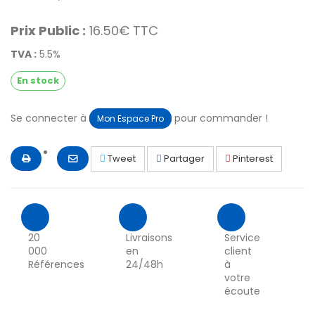
Prix Public :
16.50€ TTC
TVA :
5.5%
En stock
Se connecter à
pour commander !
Mon Espace Pro
Tweet
Partager
Pinterest
20
Livraisons
Service
000
en
client
Références
24/48h
à
votre
écoute