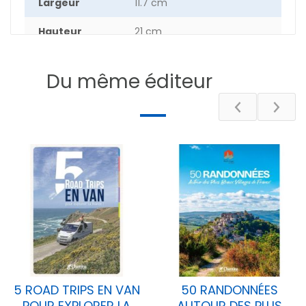
Largeur
11.7 cm
Hauteur
21 cm
Epaisseur
1.4 cm
Du même éditeur
Poids
11.2 g
Nombre de
64
pages
DESCRIPTIF
5 ROAD TRIPS EN VAN
50 RANDONNÉES
POUR EXPLORER LA
AUTOUR DES PLUS