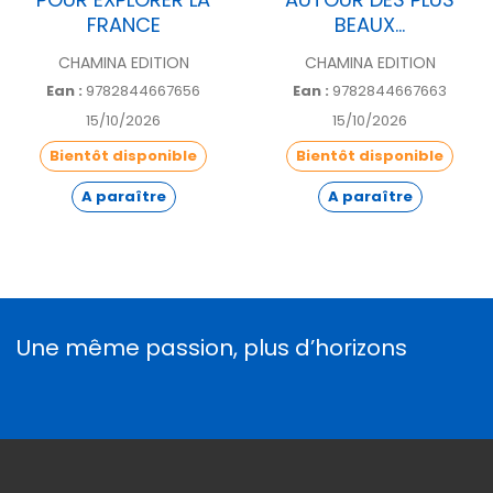
FRANCE
BEAUX...
CHAMINA EDITION
CHAMINA EDITION
Ean :
9782844667656
Ean :
9782844667663
15/10/2026
15/10/2026
Bientôt disponible
Bientôt disponible
A paraître
A paraître
Une même passion, plus d’horizons