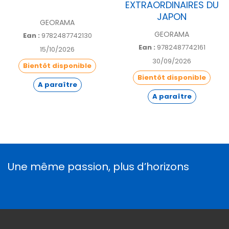
EXTRAORDINAIRES DU
JAPON
GEORAMA
GEORAMA
Ean :
9782487742130
Ean :
9782487742161
15/10/2026
30/09/2026
Bientôt disponible
Bientôt disponible
A paraître
A paraître
Une même passion, plus d’horizons