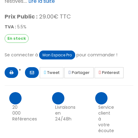
festives....
Lire la suite
Prix Public :
29.00€ TTC
TVA :
5.5%
En stock
Se connecter à
pour commander !
Mon Espace Pro
Tweet
Partager
Pinterest
20
Livraisons
Service
000
en
client
Références
24/48h
à
votre
écoute