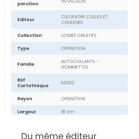
19/06/2026
parution
CLEOPATRE COLLES ET
Editeur
COULEURS
Collection
LOISIRS CREATIFS
Type
OPERATION
AUTOCOLLANTS -
Famille
GOMMETTES
Réf
59303
Cartothèque
Rayon
OPERATION
Largeur
18 cm
Hauteur
28 cm
Du même éditeur
Epaisseur
2 cm