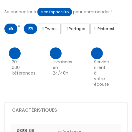
Se connecter à
pour commander !
Mon Espace Pro
Tweet
Partager
Pinterest
20
Livraisons
Service
000
en
client
Références
24/48h
à
votre
écoute
CARACTÉRISTIQUES
Date de