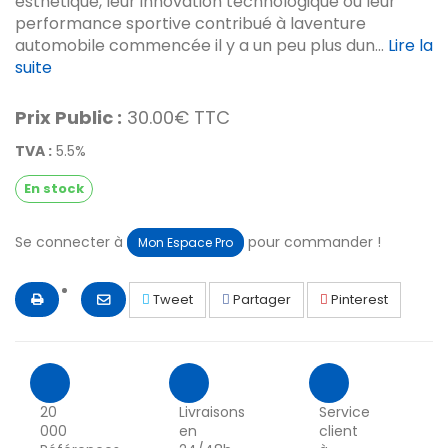
esthétique, leur innovation technologique ou leur
performance sportive contribué à laventure
automobile commencée il y a un peu plus dun...
Lire la
suite
Prix Public :
30.00€ TTC
TVA :
5.5%
En stock
Se connecter à
pour commander !
Mon Espace Pro
Tweet
Partager
Pinterest
20
Livraisons
Service
000
en
client