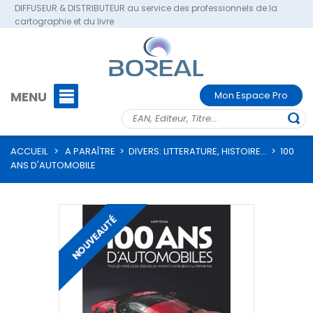
DIFFUSEUR & DISTRIBUTEUR au service des professionnels de la
cartographie et du livre
MENU
Mon Espace Pro
ACCUEIL
>
A PARAÎTRE
>
DIVERS: LITTERATURE, HISTOIRE...
>
100
ANS D'AUTOMOBILE