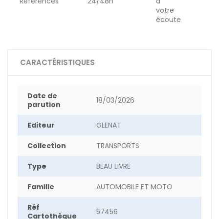
Références
24/48h
à
votre
écoute
CARACTÉRISTIQUES
Date de
18/03/2026
parution
Editeur
GLENAT
Collection
TRANSPORTS
Type
BEAU LIVRE
Famille
AUTOMOBILE ET MOTO
Réf
57456
Cartothèque