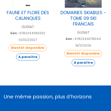
FAUNE ET FLORE DES
DOMAINES SKIABLES -
CALANQUES
TOME 09 SKI
FRANCAIS
GLENAT
GLENAT
Ean :
9782344069332
Ean :
9782344078044
03/02/2027
18/11/2026
Bientôt disponible
Bientôt disponible
A paraître
A paraître
Une même passion, plus d’horizons