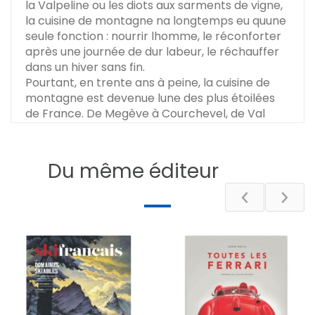
la Valpeline ou les diots aux sarments de vigne,
la cuisine de montagne na longtemps eu quune
seule fonction : nourrir lhomme, le réconforter
après une journée de dur labeur, le réchauffer
dans un hiver sans fin.
Pourtant, en trente ans à peine, la cuisine de
montagne est devenue lune des plus étoilées
de France. De Megève à Courchevel, de Val
dIsère aux rivages des lacs il ny a jamais eu
autant de jeunes chefs amateurs de cueillette
sauvage, pêcheurs dans lâme ou aimant
Du même éditeur
taquiner le gibier. Mais que connaissent-ils de
ces plats dautrefois ? Le journaliste culinaire
Alexis-Olivier Sbriglio a lancé un pari fou à ces
jeunes chefs quil a soigneusement sélectionnés
au cur des montagnes de Savoie, Haute-Savoie,
Isère Ainsi, dans cet ouvrage qui se veut
résolument moderne et accessible, 39 recettes
traditionnelles issues du Conservatoire des
recettes de montagne sont réinterprétées par
39 jeunes chefs transalpins de moins de 39 ans,