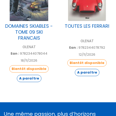
qui incarnent la cuisine de demain. Tradition,
modernité et accessibilité constituent ainsi les
trois piliers de ce beau livre inspirant.
En plus dune préface signée Marc Veyrat et
DOMAINES SKIABLES -
TOUTES LES FERRARI
dun avant-propos de René Meilleur, une
TOME 09 SKI
contextualisation historique est amenée par
FRANCAIS
Fabrice Gabriel, directeur de la Facim
GLENAT
(Fondation pour l'action culturelle
GLENAT
Ean :
9782344078792
internationale en montagne).
Ean :
9782344078044
12/11/2026
18/11/2026
Bientôt disponible
Bientôt disponible
A paraître
A paraître
Une même passion, plus d’horizons