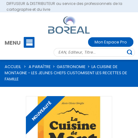
DIFFUSEUR & DISTRIBUTEUR au service des professionnels de la
cartographie et du livre
MENU
Mon Espace Pro
ACCUEIL
>
A PARAÎTRE
>
GASTRONOMIE
>
LA CUISINE DE
MONTAGNE - LES JEUNES CHEFS CUSTOMISENT LES RECETTES DE
FAMILLE