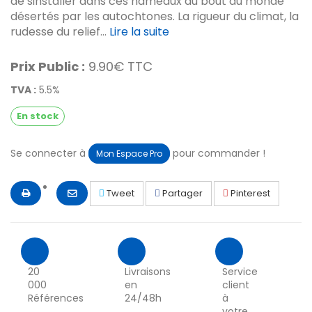
de sinstaller dans ces hameaux du bout du monde
désertés par les autochtones. La rigueur du climat, la
rudesse du relief...
Lire la suite
Prix Public :
9.90€ TTC
TVA :
5.5%
En stock
Se connecter à
pour commander !
Mon Espace Pro
Tweet
Partager
Pinterest
20
Livraisons
Service
000
en
client
Références
24/48h
à
votre