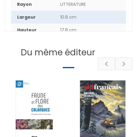
Rayon
LITTERATURE
Largeur
10.8 cm
Hauteur
17.8 cm
Epaisseur
1.9 cm
Du même éditeur
Poids
19 g
Nombre de
272
pages
DESCRIPTIF