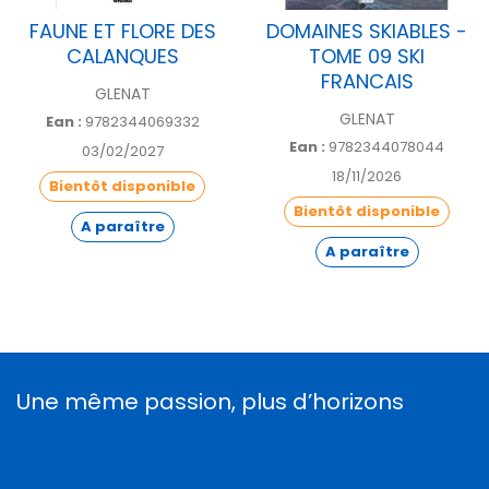
FAUNE ET FLORE DES
DOMAINES SKIABLES -
CALANQUES
TOME 09 SKI
FRANCAIS
GLENAT
GLENAT
Ean :
9782344069332
Ean :
9782344078044
03/02/2027
18/11/2026
Bientôt disponible
Bientôt disponible
A paraître
A paraître
Une même passion, plus d’horizons