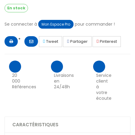
En stock
Se connecter à
pour commander !
Mon Espace Pro
Tweet
Partager
Pinterest
20
Livraisons
Service
000
en
client
Références
24/48h
à
votre
écoute
CARACTÉRISTIQUES