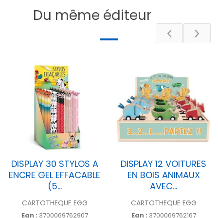
Epaisseur
6 cm
Du même éditeur
Poids
68.9 g
DESCRIPTIF
DISPLAY 30 STYLOS A
DISPLAY 12 VOITURES
ENCRE GEL EFFACABLE
EN BOIS ANIMAUX
(5...
AVEC...
CARTOTHEQUE EGG
CARTOTHEQUE EGG
Ean :
3700069762907
Ean :
3700069762167