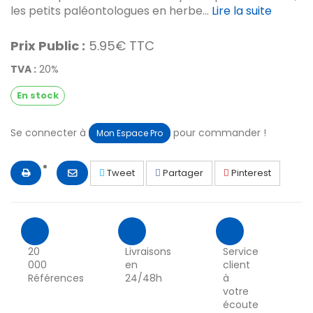
les petits paléontologues en herbe...
Lire la suite
Prix Public :
5.95€ TTC
TVA :
20%
En stock
Se connecter à
pour commander !
Mon Espace Pro
Tweet
Partager
Pinterest
20
Livraisons
Service
000
en
client
Références
24/48h
à
votre
écoute