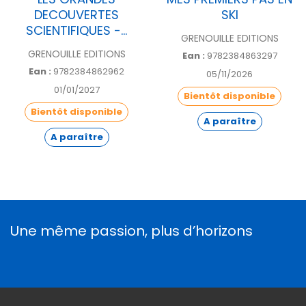
DECOUVERTES
SKI
SCIENTIFIQUES -...
GRENOUILLE EDITIONS
GRENOUILLE EDITIONS
Ean :
9782384863297
Ean :
9782384862962
05/11/2026
01/01/2027
Bientôt disponible
Bientôt disponible
A paraître
A paraître
Une même passion, plus d’horizons