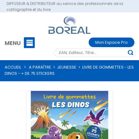
DIFFUSEUR & DISTRIBUTEUR au service des professionnels de la
cartographie et du livre
MENU
Mon Espace Pro
ACCUEIL
>
A PARAÎTRE
>
JEUNESSE
>
LIVRE DE GOMMETTES - LES
DINOS - + DE 75 STICKERS