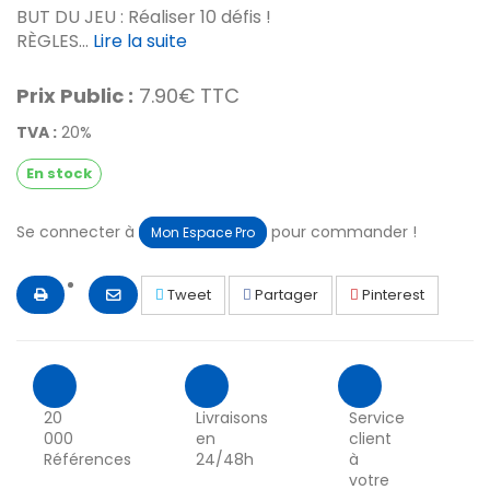
BUT DU JEU : Réaliser 10 défis !
RÈGLES...
Lire la suite
Prix Public :
7.90€ TTC
TVA :
20%
En stock
Se connecter à
pour commander !
Mon Espace Pro
Tweet
Partager
Pinterest
20
Livraisons
Service
000
en
client
Références
24/48h
à
votre