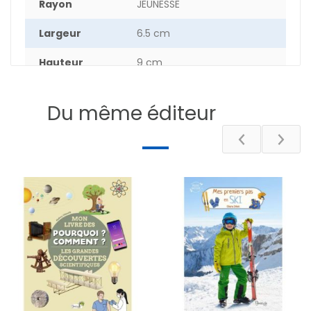
Rayon
JEUNESSE
Largeur
6.5 cm
Hauteur
9 cm
Epaisseur
1.5 cm
Du même éditeur
Poids
6.7 g
Nombre de
34
pages
DESCRIPTIF