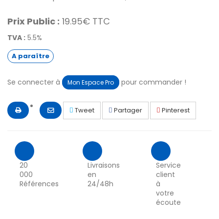
Prix Public :
19.95€ TTC
TVA :
5.5%
A paraître
Se connecter à
pour commander !
Mon Espace Pro
Tweet
Partager
Pinterest
20
Livraisons
Service
000
en
client
Références
24/48h
à
votre
écoute