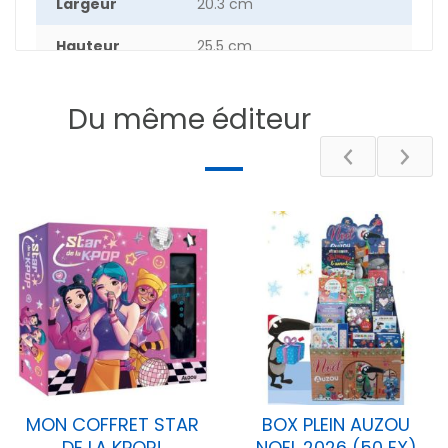
Largeur
20.3 cm
Hauteur
25.5 cm
Epaisseur
4 cm
Du même éditeur
Poids
42 g
Nombre de
18
pages
DESCRIPTIF
MON COFFRET STAR
BOX PLEIN AUZOU
DE LA KPOP!
NOEL 2026 (50 EX)