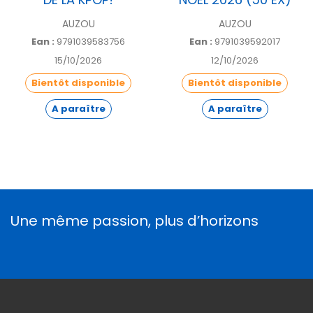
AUZOU
AUZOU
Ean :
9791039583756
Ean :
9791039592017
15/10/2026
12/10/2026
Bientôt disponible
Bientôt disponible
A paraître
A paraître
Une même passion, plus d’horizons