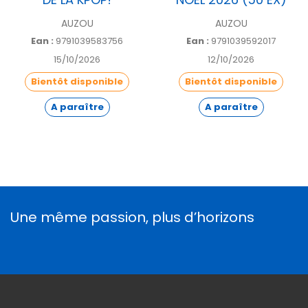
AUZOU
AUZOU
Ean :
9791039583756
Ean :
9791039592017
15/10/2026
12/10/2026
Bientôt disponible
Bientôt disponible
A paraître
A paraître
Une même passion, plus d’horizons