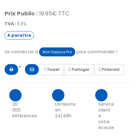
Prix Public :
19.95€ TTC
TVA :
5.5%
A paraître
Se connecter à
pour commander !
Mon Espace Pro
Tweet
Partager
Pinterest
20
Livraisons
Service
000
en
client
Références
24/48h
à
votre
écoute