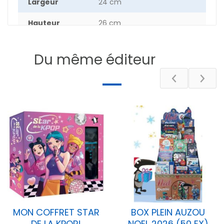
Largeur
24 cm
Hauteur
26 cm
Epaisseur
2.1 cm
Du même éditeur
Poids
74 g
Nombre de
40
pages
DESCRIPTIF
MON COFFRET STAR
BOX PLEIN AUZOU
DE LA KPOP!
NOEL 2026 (50 EX)