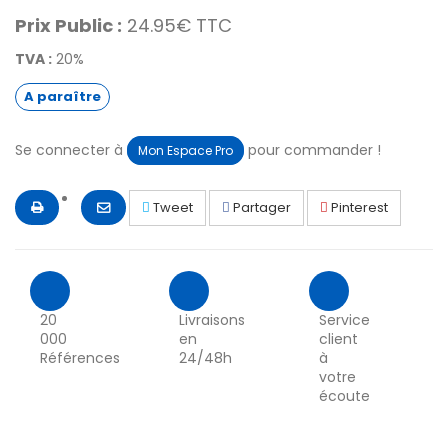
Prix Public :
24.95€ TTC
TVA :
20%
A paraître
Se connecter à
pour commander !
Mon Espace Pro
Tweet
Partager
Pinterest
20
Livraisons
Service
000
en
client
Références
24/48h
à
votre
écoute