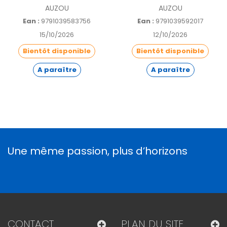
AUZOU
AUZOU
Ean :
9791039583756
Ean :
9791039592017
15/10/2026
12/10/2026
Bientôt disponible
Bientôt disponible
A paraître
A paraître
Une même passion, plus d’horizons
CONTACT
PLAN DU SITE