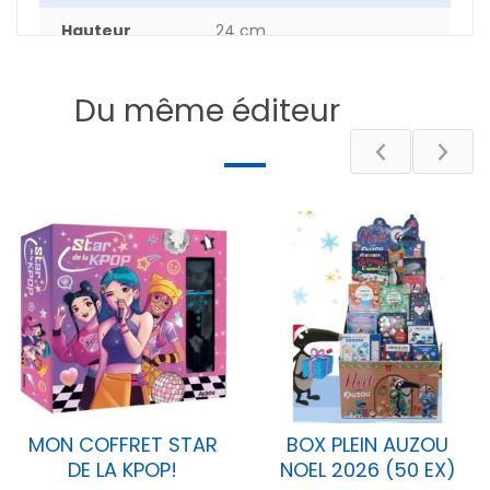
Hauteur
24 cm
Epaisseur
5 cm
Du même éditeur
Poids
58 g
DESCRIPTIF
MON COFFRET STAR
BOX PLEIN AUZOU
DE LA KPOP!
NOEL 2026 (50 EX)