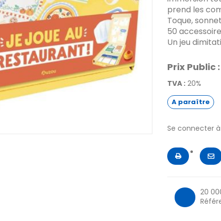
prend les com
Toque, sonnett
50 accessoire
Un jeu dimitat
Prix Public :
TVA :
20%
A paraître
Se connecter 
20 00
Référ