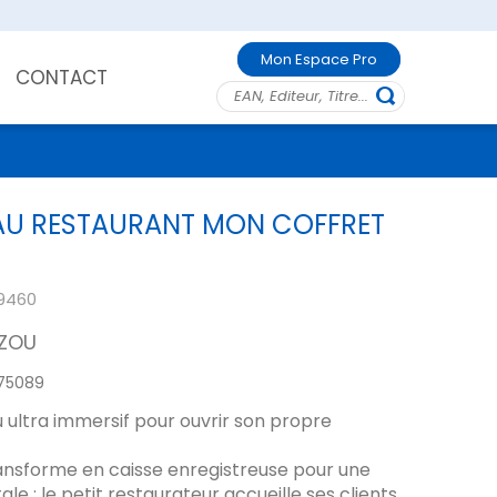
Mon Espace Pro
CONTACT
 AU RESTAURANT MON COFFRET
9460
ZOU
75089
u ultra immersif pour ouvrir son propre
ransforme en caisse enregistreuse pour une
le : le petit restaurateur accueille ses clients,