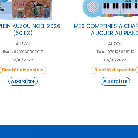
PLEIN AUZOU NOEL 2026
MES COMPTINES A CHAN
(50 EX)
A JOUER AU PIAN
AUZOU
AUZOU
Ean :
9791039592017
Ean :
9791039581110
12/10/2026
08/10/2026
Bientôt disponible
Bientôt disponible
A paraître
A paraître