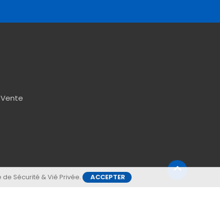
 Vente
e de Sécurité & Vié Privée
.
ACCEPTER
Copyright © Boréal 2025 - Tous droits réservés