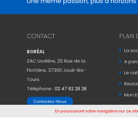
Une même passion, plus d’horizons
CONTACT
PLAN 
La so
BORÉAL
ZAC Liodière, 25 Rue de la
A para
Flottière, 37300 Joué-lès-
Le ca
Tours
Recr
Téléphone :
02 47 62 28 28
Mon E
Contactez-Nous
En poursuivant votre navigation sur ce site