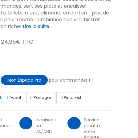
mandes, sert ses plats et encaisse!
e, billets, menu, aliments en carton...: plus de
s pour recréer 'ambiance dun vrai bistrot.
ion riche!
Lire la suite
24.95€ TTC
à
Mon Espace Pro
pour commander !
Tweet
Partager
Pinterest
0
Livraisons
Service
ences
en
client à
24/48h
votre
écoute