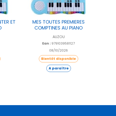
TER ET
MES TOUTES PREMIERES
P'TI
O
COMPTINES AU PIANO
AUZOU
Ean :
9791039581127
08/10/2026
Bientôt disponible
A paraître