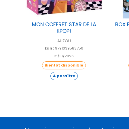
CHE ET
MON COFFRET STAR DE LA
BOX 
UP
KPOP!
AUZOU
Ean :
9791039583756
15/10/2026
Bientôt disponible
A paraître