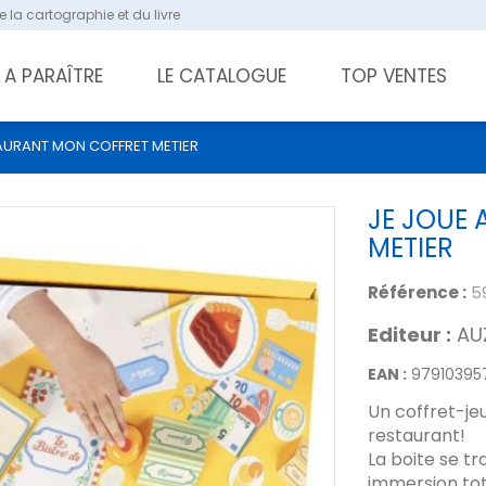
 la cartographie et du livre
A PARAÎTRE
LE CATALOGUE
TOP VENTES
AURANT MON COFFRET METIER
JE JOUE
METIER
Référence :
5
Editeur :
AU
EAN :
97910395
Un coffret-je
restaurant!
La boite se t
immersion tota