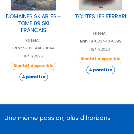
DOMAINES SKIABLES -
TOUTES LES FERRARI
TOME 09 SKI
FRANCAIS
GLENAT
GLENAT
Ean :
9782344078792
Ean :
9782344078044
12/11/2026
18/11/2026
Bientôt disponible
Bientôt disponible
A paraître
A paraître
Une même passion, plus d’horizons