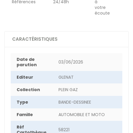
Références
24/48h
à
votre
écoute
CARACTÉRISTIQUES
Date de
03/06/2026
parution
Editeur
GLENAT
Collection
PLEIN GAZ
Type
BANDE-DESSINEE
Famille
AUTOMOBILE ET MOTO
Réf
58221
Cartothèque