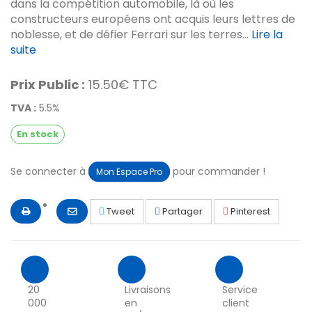
dans la compétition automobile, là où les
constructeurs européens ont acquis leurs lettres de
noblesse, et de défier Ferrari sur les terres...
Lire la
suite
Prix Public :
15.50€ TTC
TVA :
5.5%
En stock
Se connecter à
pour commander !
Mon Espace Pro
Tweet
Partager
Pinterest
20
Livraisons
Service
000
en
client