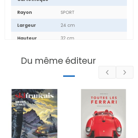
Rayon
SPORT
Largeur
24 cm
Hauteur
32 cm
Epaisseur
1.2 cm
Du même éditeur
Poids
62.8 g
Nombre de
56
pages
DESCRIPTIF