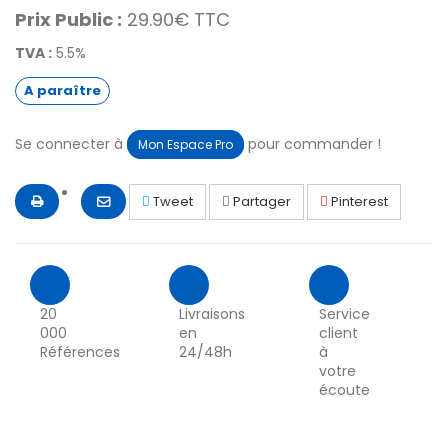
Prix Public :
29.90€ TTC
TVA :
5.5%
A paraître
Se connecter à
pour commander !
Mon Espace Pro
Tweet
Partager
Pinterest
20
Livraisons
Service
000
en
client
Références
24/48h
à
votre
écoute