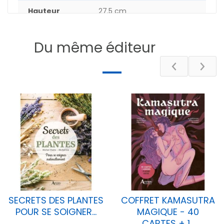
Hauteur
27.5 cm
Nombre de
224
pages
Du même éditeur
DESCRIPTIF
SECRETS DES PLANTES
COFFRET KAMASUTRA
POUR SE SOIGNER...
MAGIQUE - 40
CARTES + 1...