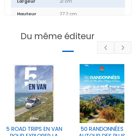
Largeur
21 cm
Hauteur
27.2 cm
Epaisseur
1.8 cm
Du même éditeur
Poids
82.2 g
Nombre de
208
pages
DESCRIPTIF
5 ROAD TRIPS EN VAN
50 RANDONNÉES
POUR EXPLORER LA
AUTOUR DES PLUS