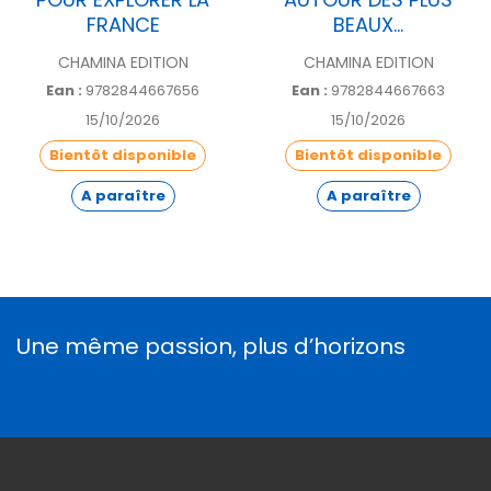
FRANCE
BEAUX...
CHAMINA EDITION
CHAMINA EDITION
Ean :
9782844667656
Ean :
9782844667663
15/10/2026
15/10/2026
Bientôt disponible
Bientôt disponible
A paraître
A paraître
Une même passion, plus d’horizons