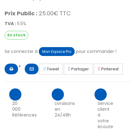
Prix Public :
25.00€ TTC
TVA :
5.5%
En stock
Se connecter à
pour commander !
Mon Espace Pro
Tweet
Partager
Pinterest
20
Livraisons
Service
000
en
client
Références
24/48h
à
votre
écoute