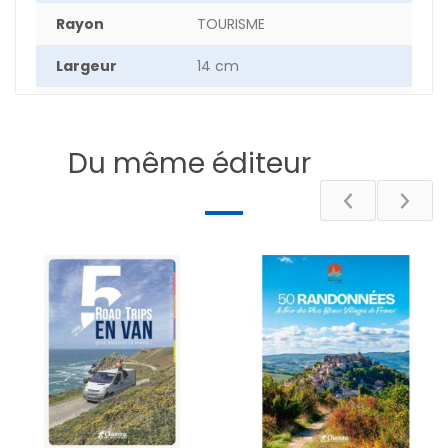
Rayon
TOURISME
Largeur
14 cm
Hauteur
21 cm
Epaisseur
0.40 cm
Du même éditeur
Poids
13 g
Nombre de
64
pages
DESCRIPTIF