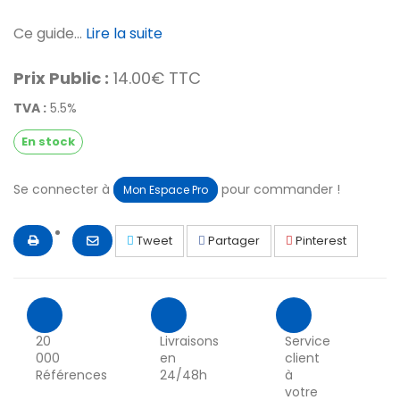
Ce guide...
Lire la suite
Prix Public :
14.00€ TTC
TVA :
5.5%
En stock
Se connecter à
pour commander !
Mon Espace Pro
Tweet
Partager
Pinterest
20
Livraisons
Service
000
en
client
Références
24/48h
à
votre