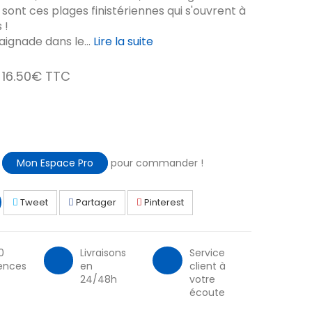
 sont ces plages finistériennes qui s'ouvrent à
 !
ignade dans le...
Lire la suite
16.50€ TTC
à
Mon Espace Pro
pour commander !
Tweet
Partager
Pinterest
0
Livraisons
Service
ences
en
client à
24/48h
votre
écoute