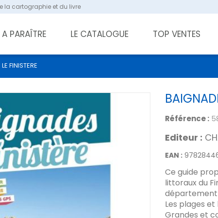
 la cartographie et du livre
A PARAÎTRE
LE CATALOGUE
TOP VENTES
LE FINISTERE
BAIGNADE
Référence :
5
Editeur :
CH
EAN :
9782844
Ce guide prop
littoraux du F
département 
Les plages et
Grandes et co