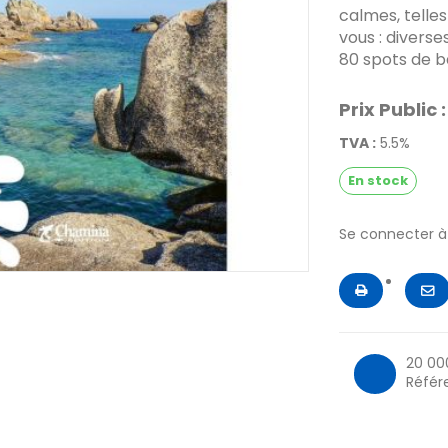
calmes, telles
vous : diverses
80 spots de ba
Prix Public :
TVA :
5.5%
En stock
Se connecter 
20 00
Référ