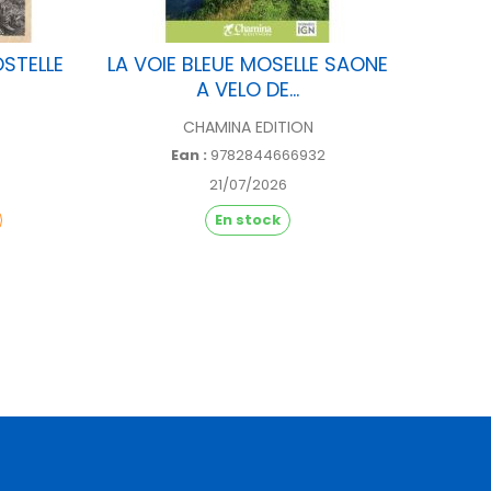
STELLE
LA VOIE BLEUE MOSELLE SAONE
EUR
A VELO DE...
CHAMINA EDITION
Ean :
9782844666932
21/07/2026
En stock