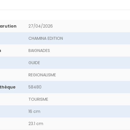
arution
27/04/2026
CHAMINA EDITION
n
BAIGNADES
GUIDE
REGIONALISME
othèque
58480
TOURISME
16 cm
23.1 cm