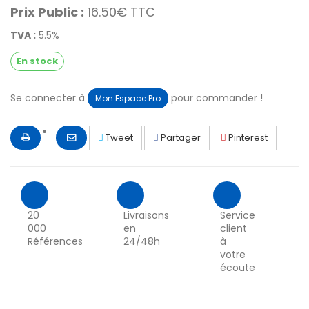
Prix Public :
16.50€ TTC
TVA :
5.5%
En stock
Se connecter à
pour commander !
Mon Espace Pro
Tweet
Partager
Pinterest
20
Livraisons
Service
000
en
client
Références
24/48h
à
votre
écoute