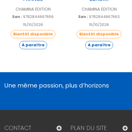
CHAMINA EDITION
CHAMINA EDITION
Ean :
9782844667656
Ean :
9782844667663
15/10/2026
15/10/2026
Bientôt disponible
Bientôt disponible
A paraître
A paraître
Une même passion, plus d’horizons
CONTACT
PLAN DU SITE