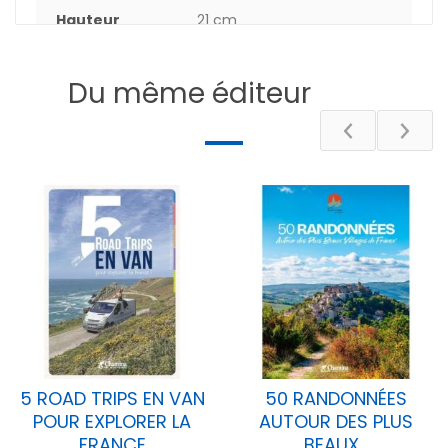
Hauteur
21 cm
Epaisseur
0.60 cm
Du même éditeur
Poids
11.1 g
Nombre de
64
pages
DESCRIPTIF
5 ROAD TRIPS EN VAN
50 RANDONNÉES
POUR EXPLORER LA
AUTOUR DES PLUS
FRANCE
BEAUX...