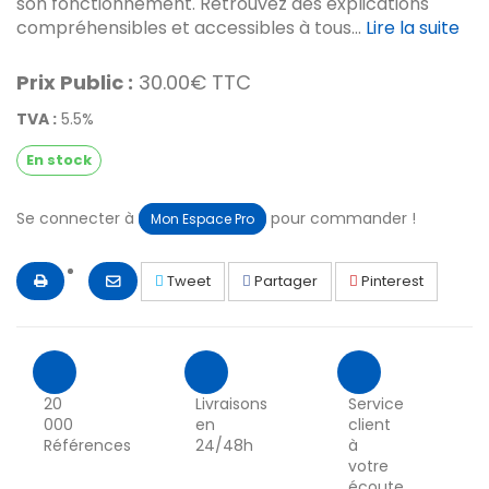
son fonctionnement. Retrouvez des explications
compréhensibles et accessibles à tous...
Lire la suite
Prix Public :
30.00€ TTC
TVA :
5.5%
En stock
Se connecter à
pour commander !
Mon Espace Pro
Tweet
Partager
Pinterest
20
Livraisons
Service
000
en
client
Références
24/48h
à
votre
écoute