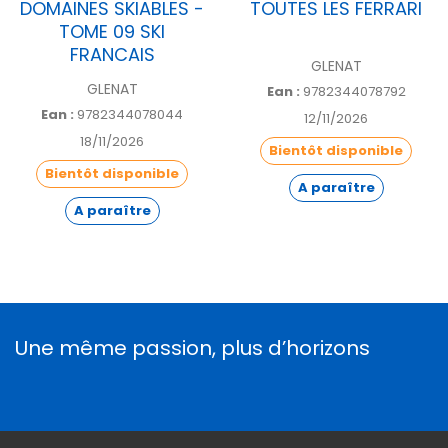
DOMAINES SKIABLES -
TOUTES LES FERRARI
TOME 09 SKI
FRANCAIS
GLENAT
GLENAT
Ean :
9782344078792
Ean :
9782344078044
12/11/2026
18/11/2026
Bientôt disponible
Bientôt disponible
A paraître
A paraître
Une même passion, plus d’horizons