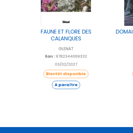
E
FAUNE ET FLORE DES
DOMAI
CALANQUES
GLENAT
Ean :
9782344069332
03/02/2027
Bientôt disponible
A paraître