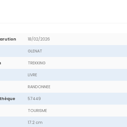
arution
18/02/2026
GLENAT
n
TREKKING
LIVRE
RANDONNEE
othèque
57449
TOURISME
17.2 cm