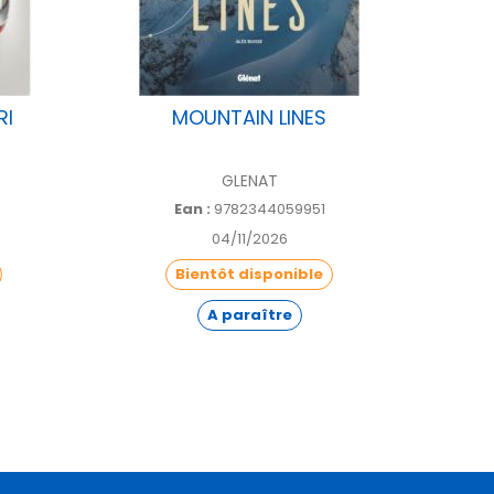
RI
MOUNTAIN LINES
EXPO !
GLENAT
Ean :
9782344059951
04/11/2026
Bientôt disponible
A paraître