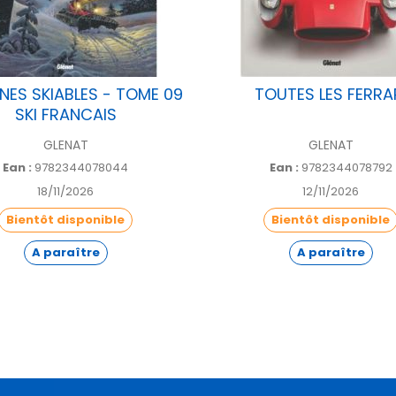
NES SKIABLES - TOME 09
TOUTES LES FERRA
SKI FRANCAIS
GLENAT
GLENAT
Ean :
9782344078044
Ean :
9782344078792
18/11/2026
12/11/2026
Bientôt disponible
Bientôt disponible
A paraître
A paraître