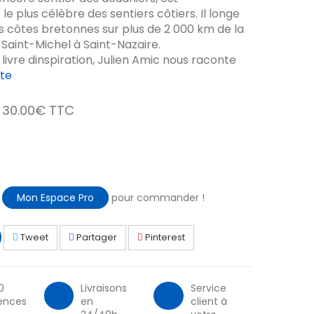
e plus célèbre des sentiers côtiers. Il longe
 côtes bretonnes sur plus de 2 000 km de la
Saint-Michel à Saint-Nazaire.
livre dinspiration, Julien Amic nous raconte
ite
30.00€ TTC
à
Mon Espace Pro
pour commander !
Tweet
Partager
Pinterest
0
Livraisons
Service
ences
en
client à