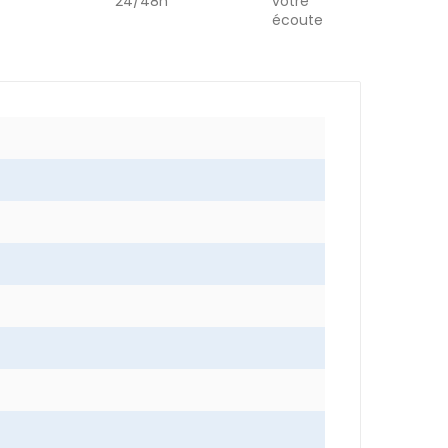
24/48h
votre
écoute