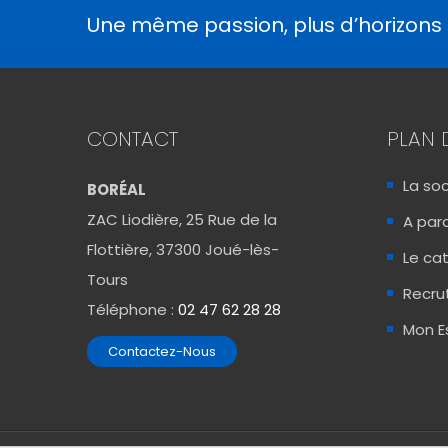
Une même passion, plus d’horizons
CONTACT
PLAN 
La so
BORÉAL
ZAC Liodière, 25 Rue de la
A para
Flottière, 37300 Joué-lès-
Le ca
Tours
Recr
Téléphone :
02 47 62 28 28
Mon E
Contactez-Nous