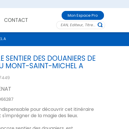
Mon Espace Pro
CONTACT
EL A
LE SENTIER DES DOUANIERS DE
DU MONT-SAINT-MICHEL A
7449
ENAT
066287
indispensable pour découvrir cet itinéraire
 s'imprégner de la magie des lieux.
encore sentier des douaniers, est