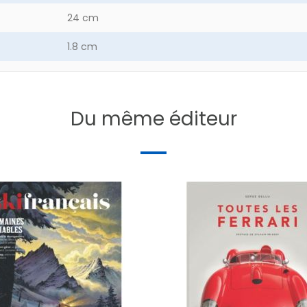
24 cm
1.8 cm
79.8 g
de
240
Du même éditeur