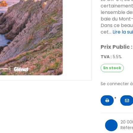
certainement l
lensemble des
baie du Mont-
Dans ce beau 
cet...
Lire la su
Prix Public :
TVA :
5.5%
En stock
Se connecter 
20 00
Référ