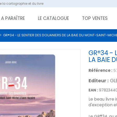
 la cartographie et du livre
A PARAÎTRE
LE CATALOGUE
TOP VENTES
>
GR®34 - LE SENTIER DES DOUANIERS DE LA BAIE DU MONT-SAINT-MICH
GR®34 - 
LA BAIE 
Référence :
5
Editeur :
GL
EAN :
9782344
Le beau livre 
d'exception et
Le GR®34, ou 