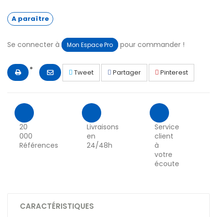
A paraître
Se connecter à
pour commander !
Mon Espace Pro
Tweet
Partager
Pinterest
20
Livraisons
Service
000
en
client
Références
24/48h
à
votre
écoute
CARACTÉRISTIQUES